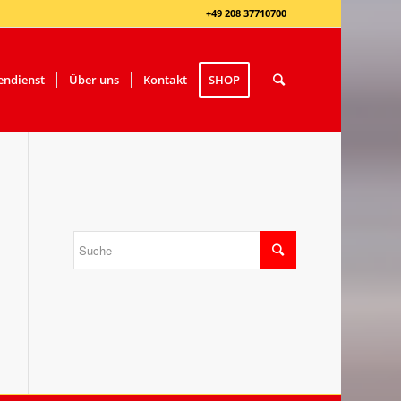
+49 208 37710700
ndienst
Über uns
Kontakt
SHOP