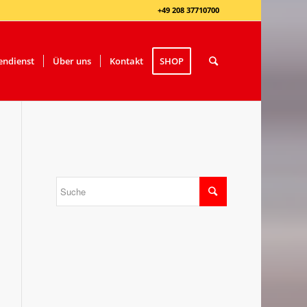
+49 208 37710700
ndienst
Über uns
Kontakt
SHOP